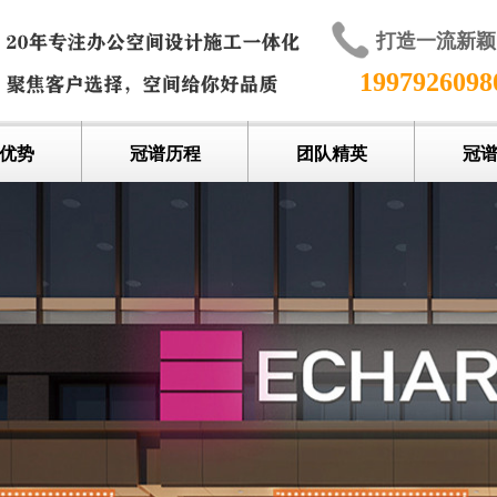
打造一流新
199792609
优势
冠谱历程
团队精英
冠