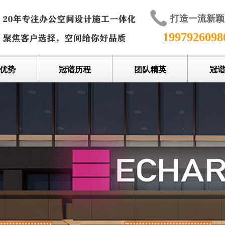
打造一流新
199792609
优势
冠谱历程
团队精英
冠