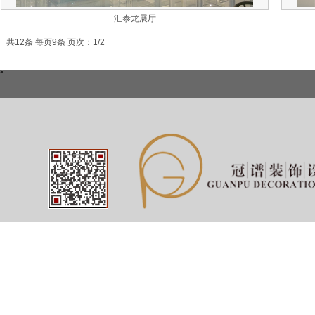
汇泰龙展厅
共12条 每页9条 页次：1/2