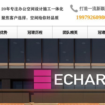
打造一流新
199792609
优势
冠谱历程
团队精英
冠