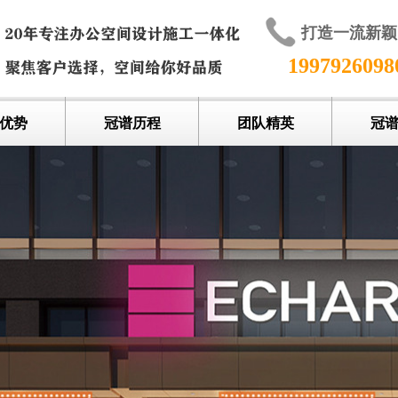
打造一流新
199792609
优势
冠谱历程
团队精英
冠