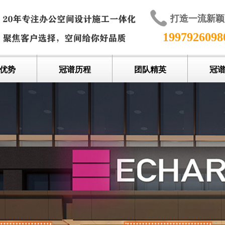
打造一流新
199792609
优势
冠谱历程
团队精英
冠