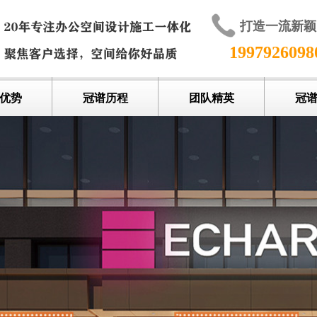
打造一流新
199792609
优势
冠谱历程
团队精英
冠