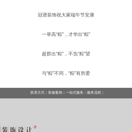
冠谱装饰祝大家端午节安康
一举高“粽”，才华出“粽”
超群出“粽”，不负“粽”望
与“粽”不同，“粽”有所爱
联系方式
装修案例
一站式服务
服务流程
|
|
|
|