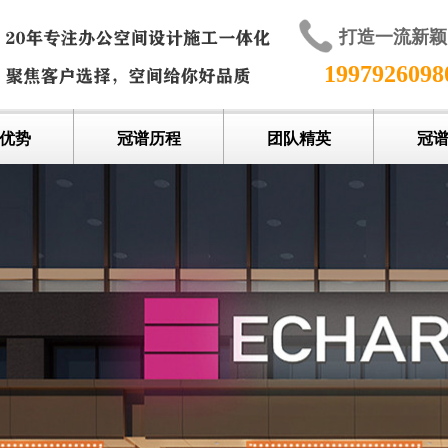
打造一流新
199792609
优势
冠谱历程
团队精英
冠