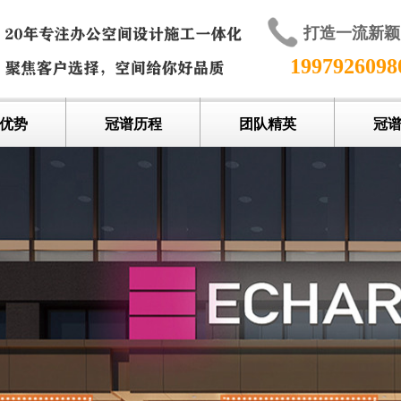
打造一流新
199792609
优势
冠谱历程
团队精英
冠