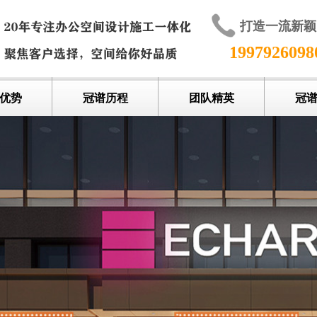
打造一流新
199792609
优势
冠谱历程
团队精英
冠