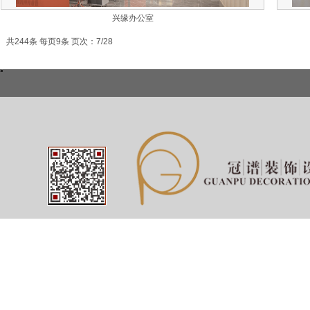
兴缘办公室
共244条 每页9条 页次：7/28