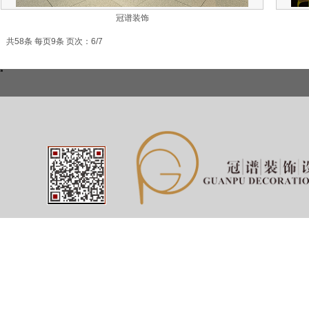
冠谱装饰
共58条 每页9条 页次：6/7