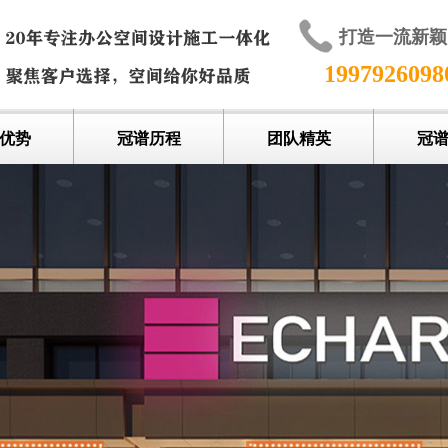
打造一流新
199792609
优势
冠谱历程
团队精英
冠