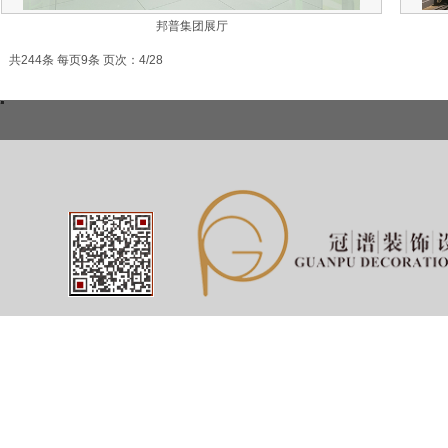
邦普集团展厅
共244条 每页9条 页次：4/28