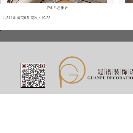
庐山吕总雅居
共244条 每页9条 页次：10/28