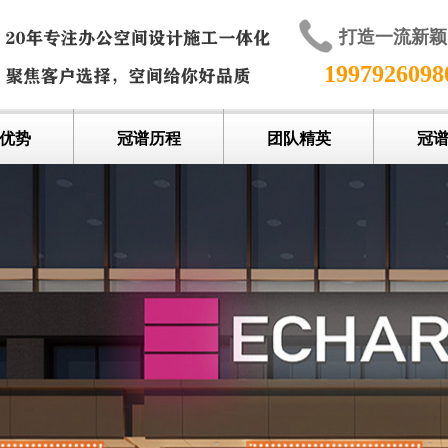
打造一流新
199792609
优势
冠谱历程
团队精英
冠