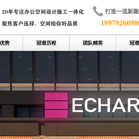
打造一流新
199792609
优势
冠谱历程
团队精英
冠