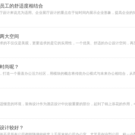
员工的舒适度相结合
展厅设计来说尤为适用。企业展厅设计的重点在于短时间内展示企业形象，提高企业的
两大空间
求的不仅仅是美观，更要追求的是它的实用性，一个优美、舒适的办公设计空间，再
时尚呢？
念，打造一个垂直办公活力社区，用模块的概念将传统办公模式与未来办公相结合，从而
适惬意的环境，装饰设计作为酒店设计中比较重要的部分，起到了锦上添花的作用，
设计较好？
并不是所有公司都能随便的租套上千平米的公司办公室。尤其是创业型公司，租一小