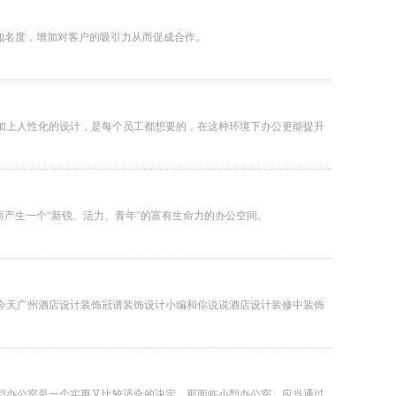
知名度，增加对客户的吸引力从而促成合作。
加上人性化的设计，是每个员工都想要的，在这种环境下办公更能提升
产生一个“新锐、活力、青年”的富有生命力的办公空间。
今天广州酒店设计装饰冠谱装饰设计小编和你说说酒店设计装修中装饰
型办公室是一个实惠又比较适合的决定。那面临小型办公室，应当通过